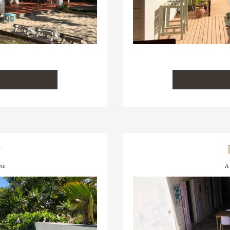
r
ne
A