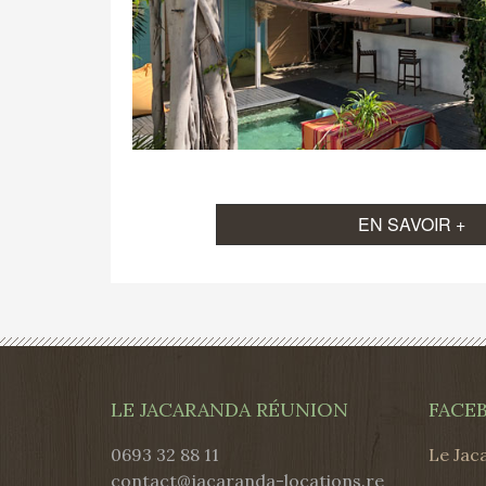
EN SAVOIR +
LE JACARANDA RÉUNION
FACE
0693 32 88 11
Le Jac
contact@jacaranda-locations.re